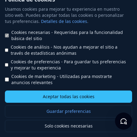
8 de agosto de 2026, 11:00
(Hora de España (CET))
Usamos cookies para mejorar tu experiencia en nuestro
sitio web. Puedes aceptar todas las cookies o personalizar
C. de la Cañada Real de Toledo, 16
tus preferencias.
Detalles de las cookies
.
2
/18
Cookies necesarias
- Requeridas para la funcionalidad
Inscripciones abiertas
básica del sitio
Cookies de análisis
- Nos ayudan a mejorar el sitio a
Iniciar sesión para registrarse
través de estadísticas anónimas
Cookies de preferencias
- Para guardar tus preferencias
y mejorar tu experiencia
Torneo Mid-Year Celebration Jupiter
Cookies de marketing
- Utilizadas para mostrarte
anuncios relevantes
Guadalajara
16 de agosto de 2026, 10:00
(Hora de España (CET))
Aceptar todas las cookies
C/San Roque nº15, bajo Izq
12
/28
Guardar preferencias
Inscripciones abiertas
Solo cookies necesarias
Iniciar sesión para registrarse