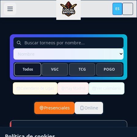
ES
EN
Todos
VGC
TCG
POGO
Calendario de Ligas
Play Madrid
Ver calendario
Presenciales
Online
Torneo Dark Ritual TCG
Política de cookies